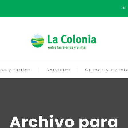
Un
os y tarifas
Servicios
Grupos y event
Archivo para