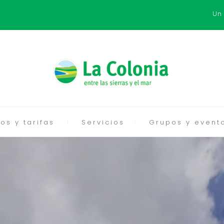
Un
os y tarifas
Servicios
Grupos y event