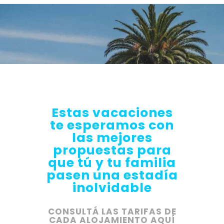
Estas vacaciones
te esperamos con
las mejores
propuestas para
que tú y tu familia
pasen una estadía
inolvidable
CONSULTÁ LAS TARIFAS DE
CADA ALOJAMIENTO AQUÍ