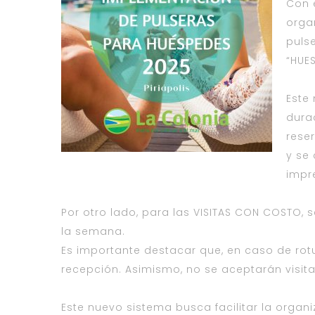
Con 
orga
pulse
“HUE
Este
dura
reser
y se 
impr
Por otro lado, para las VISITAS CON COSTO, s
la semana.
Es importante destacar que, en caso de rotu
recepción. Asimismo, no se aceptarán visitas
Este nuevo sistema busca facilitar la organ