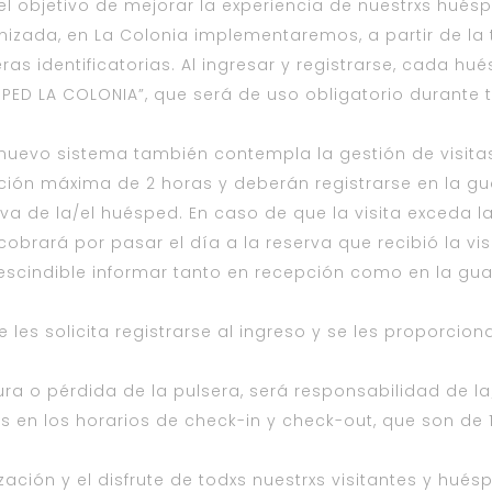
el objetivo de mejorar la experiencia de nuestrxs hué
nizada, en La Colonia implementaremos, a partir de l
ras identificatorias. Al ingresar y registrarse, cada hu
SPED LA COLONIA”, que será de uso obligatorio durante 
 nuevo sistema también contempla la gestión de visitas
ción máxima de 2 horas y deberán registrarse en la gu
va de la/el huésped. En caso de que la visita exceda la
cobrará por pasar el día a la reserva que recibió la v
escindible informar tanto en recepción como en la guar
e les solicita registrarse al ingreso y se les proporci
ra o pérdida de la pulsera, será responsabilidad de la
 en los horarios de check-in y check-out, que son de 13
ización y el disfrute de todxs nuestrxs visitantes y h