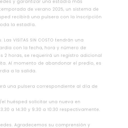
spedes y garantizar una estadía más
a temporada de verano 2025, un sistema de
ésped recibirá una pulsera con la inscripción
toda la estadía.
. Las VISITAS SIN COSTO tendrán una
ardia con la fecha, hora y número de
s 2 horas, se requerirá un registro adicional
isita. Al momento de abandonar el predio, es
dia a la salida.
onará una pulsera correspondiente al día de
/el huésped solicitar una nueva en
:30 a 14:30 y 9:30 a 10:30 respectivamente.
uéspedes. Agradecemos su comprensión y