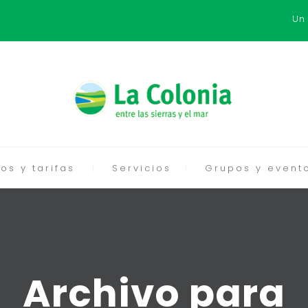
Un
os y tarifas
Servicios
Grupos y event
Archivo para